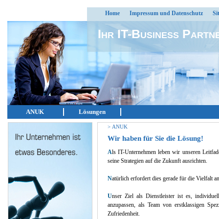
Home
Impressum und Datenschutz
Si
Ihr IT-Business Partn
ANUK
Lösungen
>
ANUK
Wir haben für Sie die Lösung!
A
ls IT-Unternehmen leben wir unseren Leitfad
seine Strategien auf die Zukunft ausrichten.
N
atürlich erfordert dies gerade für die Vielfalt
U
n
ser Ziel als Dienstleister ist es, individ
anzupassen, als Team von erstklassigen Spezi
Zufriedenheit.